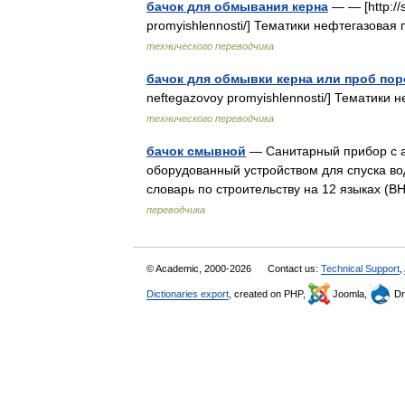
бачок для обмывания керна
— — [http://s
promyishlennosti/] Тематики нефтегазова
технического переводчика
бачок для обмывки керна или проб по
neftegazovoy promyishlennosti/] Тематик
технического переводчика
бачок смывной
— Санитарный прибор с а
оборудованный устройством для спуска в
словарь по строительству на 12 языках
переводчика
© Academic, 2000-2026
Contact us:
Technical Support
,
Dictionaries export
, created on PHP,
Joomla,
Dr