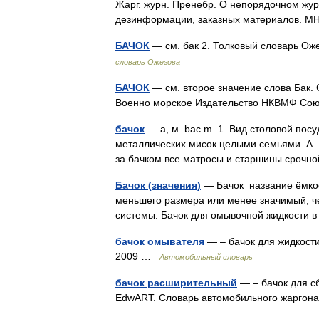
Жарг. журн. Пренебр. О непорядочном жу
дезинформации, заказных материалов. 
БАЧОК
— см. бак 2. Толковый словарь Ож
словарь Ожегова
БАЧОК
— см. второе значение слова Бак. 
Военно морское Издательство НКВМФ Со
бачок
— а, м. bac m. 1. Вид столовой посу
металлических мисок целыми семьями. А. П
за бачком все матросы и старшины сро
Бачок (значения)
— Бачок название ёмкос
меньшего размера или менее значимый, че
системы. Бачок для омывочной жидкости
бачок омывателя
— – бачок для жидкост
2009 …
Автомобильный словарь
бачок расширительный
— – бачок для сб
EdwART. Словарь автомобильного жарго