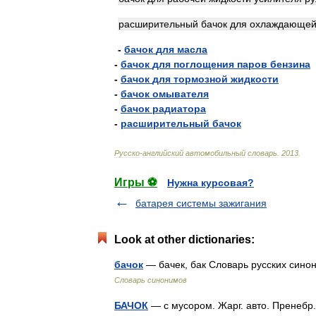
расширительный
бачок
для
охлаждающе
-
бачок
для
масла
-
бачок
для
поглощения
паров
бензина
-
бачок
для
тормозной
жидкости
-
бачок
омывателя
-
бачок
радиатора
-
расширительный
бачок
Русско
-
английский
автомобильный
словарь
.
2013
.
Игры ⚽
Нужна курсовая?
батарея системы зажигания
Look at other dictionaries:
бачок
— бачек, бак Словарь русских синони
Словарь синонимов
БАЧОК
— с мусором. Жарг. авто. Пренебр