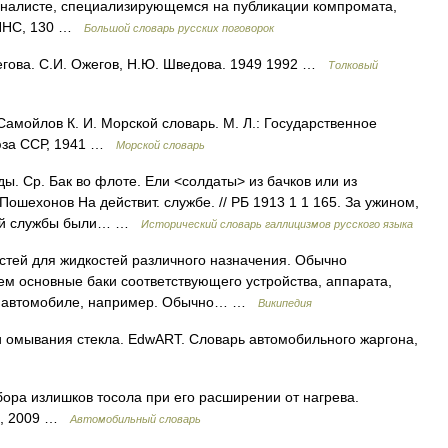
рналисте, специализирующемся на публикации компромата,
МННС, 130 …
Большой словарь русских поговорок
егова. С.И. Ожегов, Н.Ю. Шведова. 1949 1992 …
Толковый
Самойлов К. И. Морской словарь. М. Л.: Государственное
юза ССР, 1941 …
Морской словарь
ды. Ср. Бак во флоте. Ели <солдаты> из бачков или из
ошехонов На действит. службе. // РБ 1913 1 1 165. За ужином,
чной службы были… …
Исторический словарь галлицизмов русского языка
тей для жидкостей различного назначения. Обычно
м основные баки соответствующего устройства, аппарата,
 в автомобиле, например. Обычно… …
Википедия
и омывания стекла. EdwART. Словарь автомобильного жаргона,
ора излишков тосола при его расширении от нагрева.
на, 2009 …
Автомобильный словарь