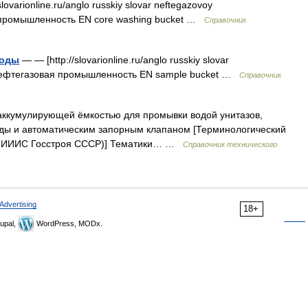
lovarionline.ru/anglo russkiy slovar neftegazovoy
я промышленность EN core washing bucket …
Справочник
роды
— — [http://slovarionline.ru/anglo russkiy slovar
и нефтегазовая промышленность EN sample bucket …
Справочник
ккумулирующей ёмкостью для промывки водой унитазов,
оды и автоматическим запорным клапаном [Терминологический
 (ВНИИИС Госстроя СССР)] Тематики… …
Справочник технического
Advertising
18+
upal,
WordPress, MODx.