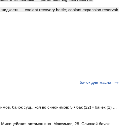
й
жидкости
—
coolant
recovery
bottle
;
coolant
expansion
reservoir
бачок для масла
мов. бачок сущ., кол во синонимов: 5 • бак (22) • бачек (1) …
. Милицейская автомашина. Максимов, 28. Сливной бачок.