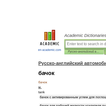
Academic Dictionarie
en-academic.com
Русско-английский автомобильный словарь
Русско-английский автомоб
бачок
бачок
м
.
tank
бачок
с
активированным
углем
для
погло
бачок
для
рабочей
жидкости
усилителя
ру