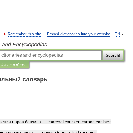
Remember this site
Embed dictionaries into your website
EN
s and Encyclopedias
Search!
Interpretations
ильный словарь
щения
паров
бензина
—
charcoal
canister
,
carbon
canister
левого
механизма
—
power
steering
fluid
reservoir